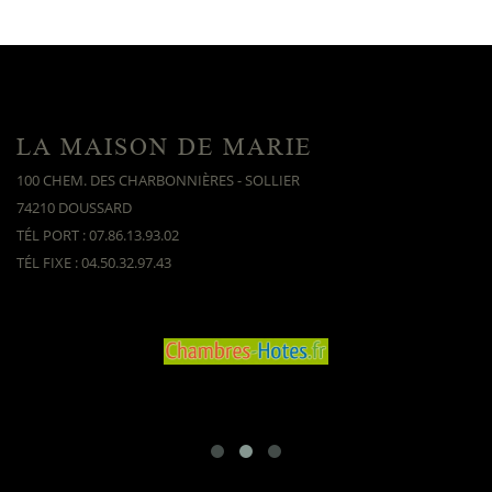
LA MAISON DE MARIE
100 CHEM. DES CHARBONNIÈRES - SOLLIER
74210 DOUSSARD
TÉL PORT : 07.86.13.93.02
TÉL FIXE : 04.50.32.97.43
prev