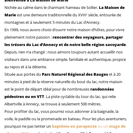
Bienvenue à La Maison de Marie
Nichée au calme dans le charmant hameau de Sollier,
La Maison de
Marie
est une demeure traditionnelle du XVIIIᵉ siècle, entourée de
montagnes et à seulement 5 minutes du Lac d’Annecy.
En 1999, nous avons choisi d’ouvrir notre maison d’hôtes, pour vivre
pleinement notre passion :
rencontrer des voyageurs, partager
les trésors du Lac d’Annecy et de notre belle région savoyarde
.
Depuis, rien n’a changé : nous aimons toujours autant accueillir nos
visiteurs dans une ambiance simple, familiale et authentique, propice
au repos et à la détente.
Située aux portes du
Parc Naturel Régional des Bauges
et à 20
minutes à pied de la réserve naturelle du bout du lac, notre maison
est le point de départ idéal pour de nombreuses
randonnées
pédestres ou en VTT
. La piste cyclable du tour du lac, qui relie
Albertville à Annecy, se trouve à seulement 500 mètres.
Pour profiter du lac, vous pourrez vous adonner à la baignade, la
voile, le paddle ou la promenade en bateau. Pour les plus aventuriers,
pourquoi ne pas tenter un
baptême en parapente
ou un
stage de