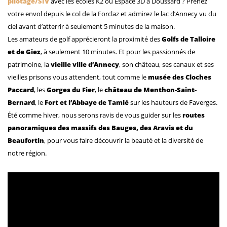
pilotage/SIV
avec les écoles K2 ou Espace 3D à Doussard ? Prenez
votre envol depuis le col de la Forclaz et admirez le lac d’Annecy vu du
ciel avant d’atterrir à seulement 5 minutes de la maison.
Les amateurs de golf apprécieront la proximité des
Golfs de Talloire
et de Giez
, à seulement 10 minutes. Et pour les passionnés de
patrimoine, la
vieille ville d’Annecy
, son château, ses canaux et ses
vieilles prisons vous attendent, tout comme le
musée des Cloches
Paccard
, les
Gorges du Fier
, le
château de Menthon-Saint-
Bernard
, le
Fort et l’Abbaye de Tamié
sur les hauteurs de Faverges.
Été comme hiver, nous serons ravis de vous guider sur les
routes
panoramiques des massifs des Bauges, des Aravis et du
Beaufortin
, pour vous faire découvrir la beauté et la diversité de
notre région.