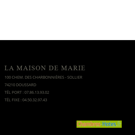
LA MAISON DE MARIE
100 CHEM. DES CHARBONNIÈRES - SOLLIER
74210 DOUSSARD
TÉL PORT : 07.86.13.93.02
TÉL FIXE : 04.50.32.97.43